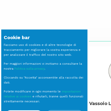
SCOPRI LE ALTRE LINEE
Cookie bar
Facciamo uso di cookies e di altre tecnologie di
tracciamento per migliorare la vostra esperienza e
per analizzare il traffico del nostro sito web.
Per maggiori informazioni vi invitiamo a consultare la
nostra
Politica sulla privacy
.
Cliccando su "Accetta" acconsentite alla raccolta dei
dati.
Potete modificare in ogni momento le
impostazioni
relative ai cookies
e rifiutarli, tranne quelli funzionali
strettamente necessari.
Mestolo a Servire Inox
Vassoio 
Baguette