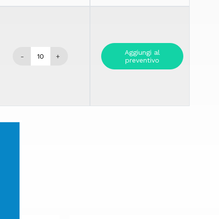
Aggiungi al
-
+
preventivo