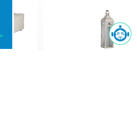
nè
Lanterna Bianca cm.
Lanterna Bianca cm.80