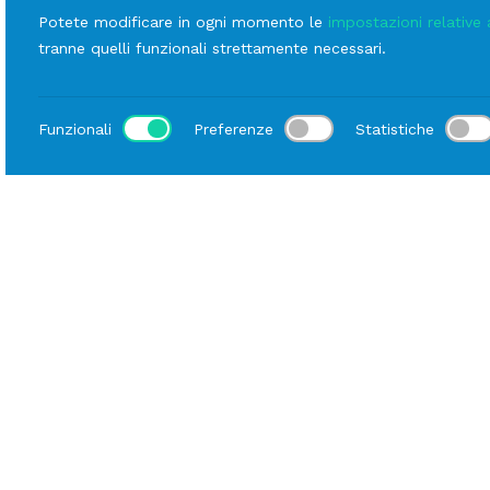
Potete modificare in ogni momento le
impostazioni relative 
tranne quelli funzionali strettamente necessari.
Funzionali
Preferenze
Statistiche
LINEE
Scopri le altre
ur
Fiberglass
linee
Fiberglass