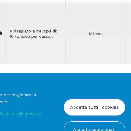
Noleggiato a multipli di:
Milano
10 (articoli per cassa).
REGISTRATI PER VISIONARE I PREZZI
o per migliorare la
 web.
Accetta tutti i cookies
Politica sulla privacy
.
Accetta selezionati