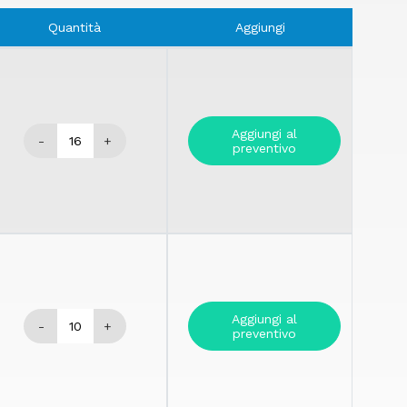
Quantità
Aggiungi
Aggiungi al
-
+
preventivo
Aggiungi al
-
+
preventivo