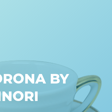
ORONA BY
INORI