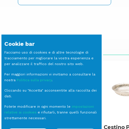
Cookie bar
SCOPRI LE ALTRE LINEE
Facciamo uso di cookies e di altre tecnologie di
tracciamento per migliorare la vostra esperienza e
per analizzare il traffico del nostro sito web.
Per maggiori informazioni vi invitiamo a consultare la
nostra
Politica sulla privacy
.
Cliccando su "Accetta" acconsentite alla raccolta dei
dati.
Potete modificare in ogni momento le
impostazioni
relative ai cookies
e rifiutarli, tranne quelli funzionali
strettamente necessari.
Koncord
Cestino 