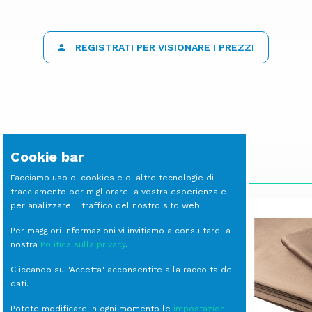
REGISTRATI PER VISIONARE I PREZZI
Cookie bar
SCOPRI LE ALTRE LINEE
Facciamo uso di cookies e di altre tecnologie di
tracciamento per migliorare la vostra esperienza e
per analizzare il traffico del nostro sito web.
Per maggiori informazioni vi invitiamo a consultare la
nostra
Politica sulla privacy
.
Cliccando su "Accetta" acconsentite alla raccolta dei
dati.
Potete modificare in ogni momento le
impostazioni