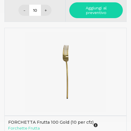
Aggiungi al
-
+
preventivo
FORCHETTA Frutta 100 Gold (10 per cfz)
Forchette Frutta