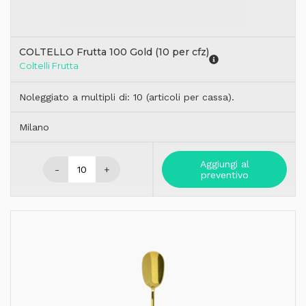
COLTELLO Frutta 100 Gold (10 per cfz)
Coltelli Frutta
Noleggiato a multipli di: 10 (articoli per cassa).
Milano
Aggiungi al
-
+
preventivo