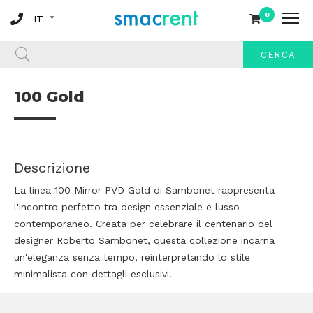
0
CERCA
100 Gold
Descrizione
La linea 100 Mirror PVD Gold di Sambonet rappresenta
l'incontro perfetto tra design essenziale e lusso
contemporaneo. Creata per celebrare il centenario del
designer Roberto Sambonet, questa collezione incarna
un'eleganza senza tempo, reinterpretando lo stile
minimalista con dettagli esclusivi.