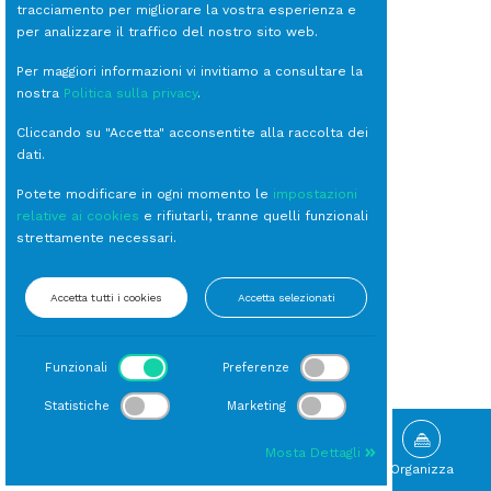
tracciamento per migliorare la vostra esperienza e
per analizzare il traffico del nostro sito web.
Per maggiori informazioni vi invitiamo a consultare la
nostra
Politica sulla privacy
.
Cliccando su "Accetta" acconsentite alla raccolta dei
dati.
Potete modificare in ogni momento le
impostazioni
relative ai cookies
e rifiutarli, tranne quelli funzionali
strettamente necessari.
Accetta tutti i cookies
Accetta selezionati
Funzionali
Preferenze
Statistiche
Marketing
Mosta Dettagli
Sfoglia
Gallery
Novità
Organizza