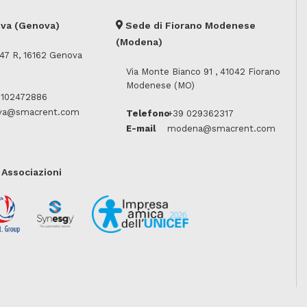
va (Genova)
Sede di Fiorano Modenese
(Modena)
, 47 R, 16162 Genova
Via Monte Bianco 91 , 41042 Fiorano
Modenese (MO)
0102472886
va@smacrent.com
Telefono
+39 029362317
E-mail
modena@smacrent.com
e Associazioni