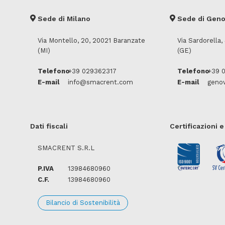
Sede di Milano
Sede di Geno
Via Montello, 20, 20021 Baranzate
Via Sardorella
(MI)
(GE)
Telefono
+39 029362317
Telefono
+39 
E-mail
info@smacrent.com
E-mail
geno
Dati fiscali
Certificazioni 
SMACRENT S.R.L
P.IVA
13984680960
C.F.
13984680960
Bilancio di Sostenibilità