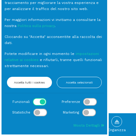
tracciamento per migliorare la vostra esperienza e
per analizzare il traffico del nostro sito web.
Per maggiori informazioni vi invitiamo a consultare la
nostra
Politica sulla privacy
.
Cliccando su "Accetta" acconsentite alla raccolta dei
dati.
Potete modificare in ogni momento le
impostazioni
relative ai cookies
e rifiutarli, tranne quelli funzionali
strettamente necessari.
Accetta tutti i cookies
Accetta selezionati
Funzionali
Preferenze
Statistiche
Marketing
Mosta Dettagli
Sfoglia
Gallery
Novità
Organizza