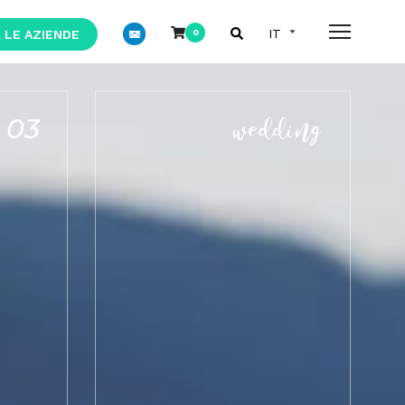
 LE AZIENDE
0
03