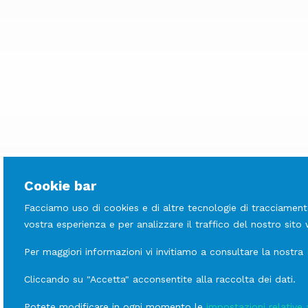
Cookie bar
Facciamo uso di cookies e di altre tecnologie di tracciament
vostra esperienza e per analizzare il traffico del nostro sito
Per maggiori informazioni vi invitiamo a consultare la nostra
LINEE
Scopri le altre
Cliccando su "Accetta" acconsentite alla raccolta dei dati.
Padella Coccio alla Citr
Potete modificare in ogni momento le
impostazioni relative 