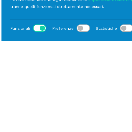
linee
Padella Coccio alla Citronel
tranne quelli funzionali strettamente necessari.
Funzionali
Preferenze
Statistiche
Sede di Milano
Sede di Geno