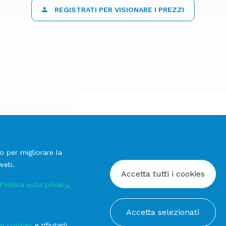
REGISTRATI PER VISIONARE I PREZZI
o per migliorare la
 web.
Accetta tutti i cookies
Politica sulla privacy
.
prev
onella
Ardesia
Accetta selezionati
next
ai cookies
e rifiutarli,