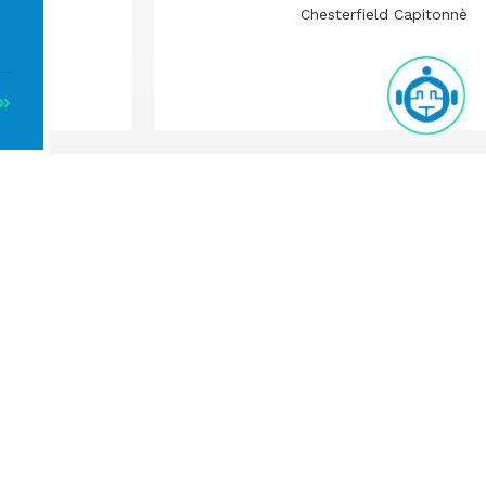
Chesterfield Capitonnè
Smacrent
Smacshop
Privacy