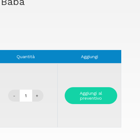
i Baba
Quantità
Aggiungi
Aggiungi al
-
+
preventivo