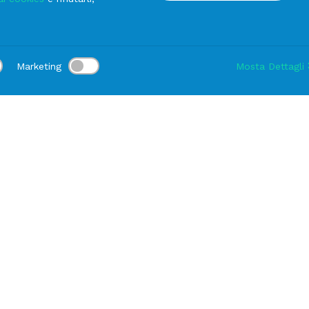
la
Ardesia
Marketing
Mosta Dettagli
va (Genova)
Sede di Fiorano Modenese