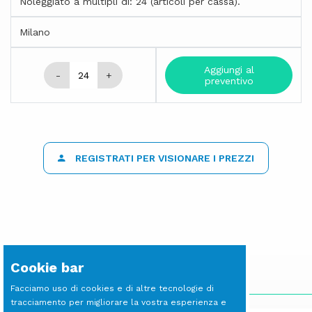
Noleggiato a multipli di: 24 (articoli per cassa).
Milano
Aggiungi al
-
+
preventivo
REGISTRATI PER VISIONARE I PREZZI
Cookie bar
SCOPRI LE ALTRE LINEE
Facciamo uso di cookies e di altre tecnologie di
tracciamento per migliorare la vostra esperienza e