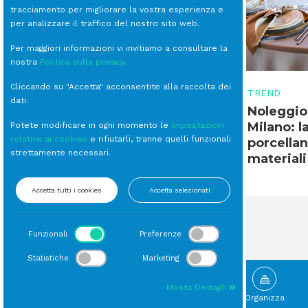
tracciamento per migliorare la vostra esperienza e
per analizzare il traffico del nostro sito web.
Per maggiori informazioni vi invitiamo a consultare la
nostra
Politica sulla privacy
.
Cliccando su "Accetta" acconsentite alla raccolta dei
TREND
TREND
dati.
Dal vintage al moderno:
Noleggio 
l'importanza di scegliere lo
Milano: l
Potete modificare in ogni momento le
impostazioni
relative ai cookies
e rifiutarli, tranne quelli funzionali
stile giusto per il tuo
porcellan
strettamente necessari.
evento e come Smacrent
materiali
può aiutarti
Accetta tutti i cookies
Accetta selezionati
Funzionali
Preferenze
Statistiche
Marketing
Mosta Dettagli
Sfoglia
Gallery
Novità
Organizza