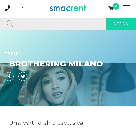
0
CERCA
TREND
BROTHERING MILANO
Facebook
Twitter
Una partnership esclusiva