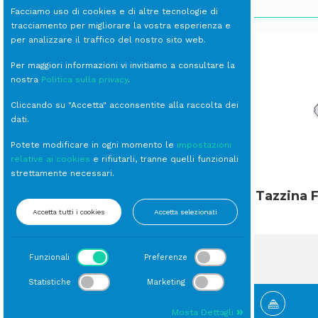
SCOPRI LE ALTRE LINEE
Facciamo uso di cookies e di altre tecnologie di
tracciamento per migliorare la vostra esperienza e
per analizzare il traffico del nostro sito web.
Per maggiori informazioni vi invitiamo a consultare la
nostra
Politica sulla privacy
.
Cliccando su "Accetta" acconsentite alla raccolta dei
dati.
Potete modificare in ogni momento le
impostazioni
relative ai cookies
e rifiutarli, tranne quelli funzionali
strettamente necessari.
Pizza
Tazzina F
Accetta tutti i cookies
Accetta selezionati
Funzionali
Preferenze
Statistiche
Marketing
Mosta Dettagli