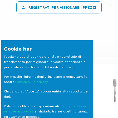
REGISTRATI PER VISIONARE I PREZZI
Cookie bar
SCOPRI LE ALTRE LINEE
Facciamo uso di cookies e di altre tecnologie di
tracciamento per migliorare la vostra esperienza e
per analizzare il traffico del nostro sito web.
Per maggiori informazioni vi invitiamo a consultare la
nostra
Politica sulla privacy
.
Cliccando su "Accetta" acconsentite alla raccolta dei
dati.
Potete modificare in ogni momento le
impostazioni
relative ai cookies
e rifiutarli, tranne quelli funzionali
strettamente necessari.