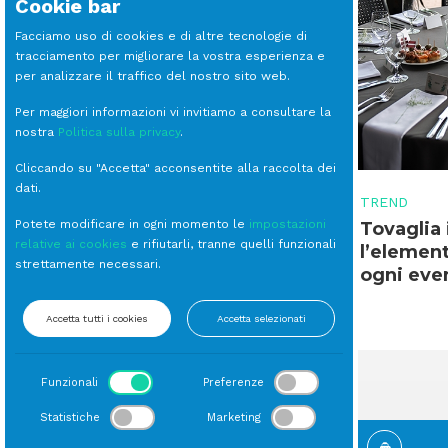
Cookie bar
Facciamo uso di cookies e di altre tecnologie di
tracciamento per migliorare la vostra esperienza e
per analizzare il traffico del nostro sito web.
Per maggiori informazioni vi invitiamo a consultare la
nostra
Politica sulla privacy
.
Cliccando su "Accetta" acconsentite alla raccolta dei
dati.
TREND
TREND
Potete modificare in ogni momento le
impostazioni
Bergamo: innovazione e
Tovaglia 
relative ai cookies
e rifiutarli, tranne quelli funzionali
design per eventi aziendali
l’elemen
strettamente necessari.
nei distretti industriali
ogni eve
Accetta tutti i cookies
Accetta selezionati
Funzionali
Preferenze
Statistiche
Marketing