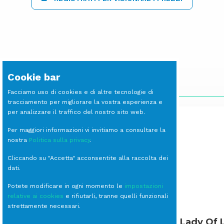
Cookie bar
SCOPRI LE ALTRE LINEE
Facciamo uso di cookies e di altre tecnologie di
tracciamento per migliorare la vostra esperienza e
per analizzare il traffico del nostro sito web.
Per maggiori informazioni vi invitiamo a consultare la
nostra
Politica sulla privacy
.
Cliccando su "Accetta" acconsentite alla raccolta dei
dati.
Potete modificare in ogni momento le
impostazioni
relative ai cookies
e rifiutarli, tranne quelli funzionali
strettamente necessari.
Cavalierino
Lady Of 