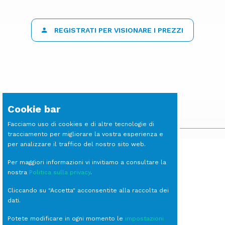
REGISTRATI PER VISIONARE I PREZZI
Cookie bar
SCOPRI LE ALTRE LINEE
Facciamo uso di cookies e di altre tecnologie di
tracciamento per migliorare la vostra esperienza e
per analizzare il traffico del nostro sito web.
Per maggiori informazioni vi invitiamo a consultare la
nostra
Politica sulla privacy
.
Cliccando su "Accetta" acconsentite alla raccolta dei
dati.
Potete modificare in ogni momento le
impostazioni