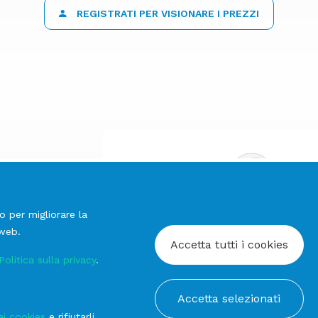
REGISTRATI PER VISIONARE I PREZZI
o per migliorare la
 web.
Accetta tutti i cookies
Politica sulla privacy
.
prev
co
Teiera
Accetta selezionati
next
ai cookies
e rifiutarli,