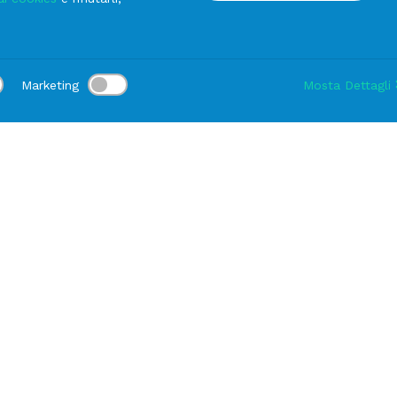
Teiera
Marketing
Mosta Dettagli
va (Genova)
Sede di Fiorano Modenese