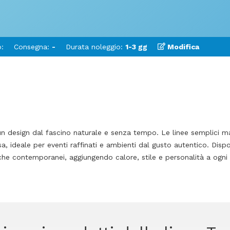
:
Consegna:
-
Durata noleggio:
1-3 gg
Modifica
 design dal fascino naturale e senza tempo. Le linee semplici ma s
 ideale per eventi raffinati e ambienti dal gusto autentico. Dispon
i che contemporanei, aggiungendo calore, stile e personalità a ogni