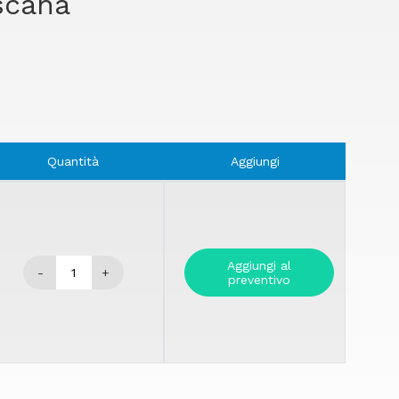
oscana
Quantità
Aggiungi
Aggiungi al
-
+
preventivo