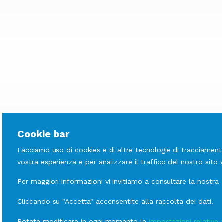
Cookie bar
Facciamo uso di cookies e di altre tecnologie di tracciament
vostra esperienza e per analizzare il traffico del nostro sito
Per maggiori informazioni vi invitiamo a consultare la nostra
LINEE
Scopri le altre
Cliccando su "Accetta" acconsentite alla raccolta dei dati.
Frigorifero Sottoban
Potete modificare in ogni momento le
impostazioni relative 