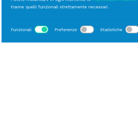
linee
Frigorifero Sottobanco
tranne quelli funzionali strettamente necessari.
Funzionali
Preferenze
Statistiche
Sede di Milano
Sede di Geno