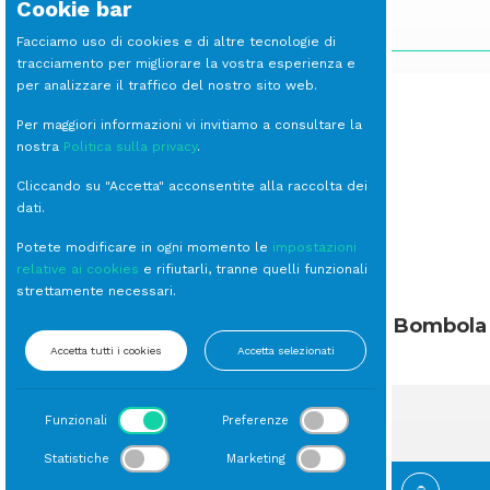
Cookie bar
SCOPRI LE ALTRE LINEE
Facciamo uso di cookies e di altre tecnologie di
tracciamento per migliorare la vostra esperienza e
per analizzare il traffico del nostro sito web.
Per maggiori informazioni vi invitiamo a consultare la
nostra
Politica sulla privacy
.
Cliccando su "Accetta" acconsentite alla raccolta dei
dati.
Potete modificare in ogni momento le
impostazioni
relative ai cookies
e rifiutarli, tranne quelli funzionali
strettamente necessari.
Petit Baroque
Bombola 
Accetta tutti i cookies
Accetta selezionati
Funzionali
Preferenze
Statistiche
Marketing