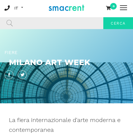
0
CERCA
FIERE
MILANO ART WEEK
Facebook
Twitter
La fiera internazionale d'arte moderna e
contemporanea