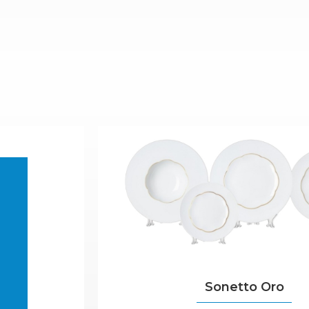
o
Sonetto Oro