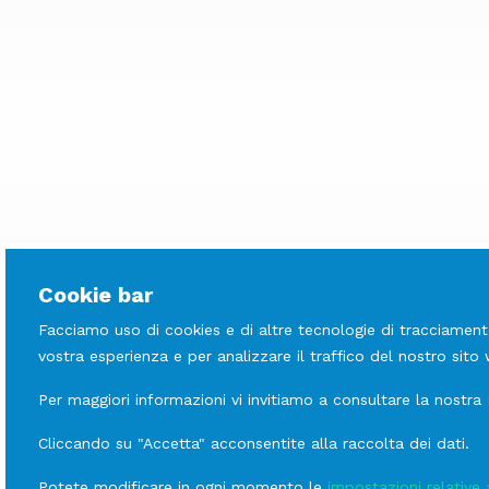
Cookie bar
Facciamo uso di cookies e di altre tecnologie di tracciament
vostra esperienza e per analizzare il traffico del nostro sito
Per maggiori informazioni vi invitiamo a consultare la nostra
LINEE
Scopri le altre
Cliccando su "Accetta" acconsentite alla raccolta dei dati.
Oriente Italiano Meringa b
Ginori
Potete modificare in ogni momento le
impostazioni relative 