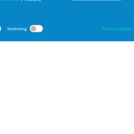
Dispenser per Succo
Marketing
Mosta Dettagli
va (Genova)
Sede di Fiorano Modenese