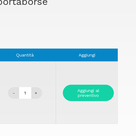
 portaborse
Quantità
Aggiungi
Aggiungi al
-
+
preventivo