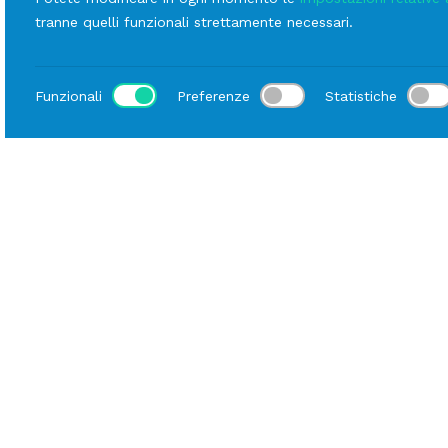
linee
tranne quelli funzionali strettamente necessari.
Oriente Meringa
Funzionali
Preferenze
Statistiche
Sede di Milano
Sede di Geno