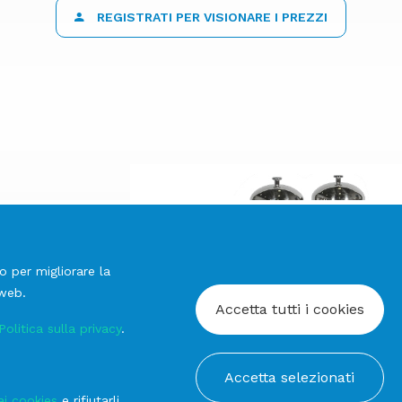
REGISTRATI PER VISIONARE I PREZZI
o per migliorare la
 web.
Accetta tutti i cookies
Politica sulla privacy
.
prev
y Richard
Dispenser per Succ
Accetta selezionati
next
ai cookies
e rifiutarli,