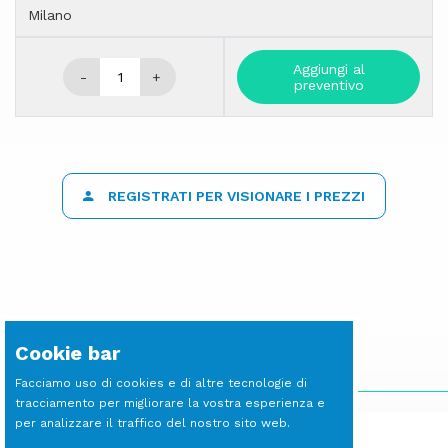
Milano
Aggiungi al
-
+
preventivo
REGISTRATI PER VISIONARE I PREZZI
Cookie bar
SCOPRI LE ALTRE LINEE
Facciamo uso di cookies e di altre tecnologie di
tracciamento per migliorare la vostra esperienza e
per analizzare il traffico del nostro sito web.