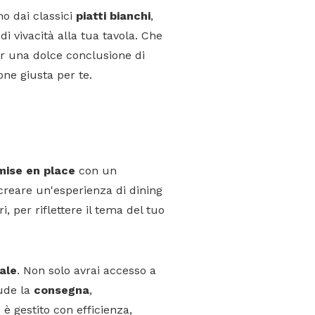
no dai classici
piatti bianchi
,
di vivacità alla tua tavola. Che
per una dolce conclusione di
ne giusta per te.
mise en place
con un
creare un'esperienza di
dining
i, per riflettere il tema del tuo
ale
. Non solo avrai accesso a
lude la
consegna
,
o è gestito con efficienza,