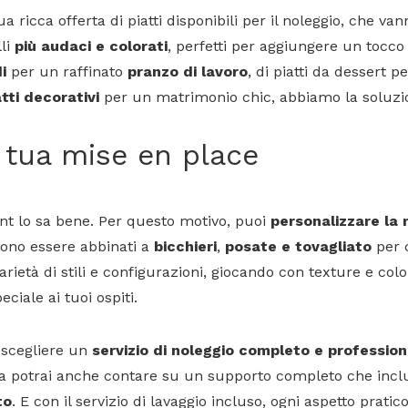
 ricca offerta di piatti disponibili per il noleggio, che van
lli
più audaci e colorati
, perfetti per aggiungere un tocco 
i
per un raffinato
pranzo di lavoro
, di piatti da dessert 
tti decorativi
per un matrimonio chic, abbiamo la soluzio
a tua
mise en place
nt lo sa bene. Per questo motivo, puoi
personalizzare la
sono essere abbinati a
bicchieri
,
posate e tovagliato
per 
rietà di stili e configurazioni, giocando con texture e color
ciale ai tuoi ospiti.
 scegliere un
servizio di noleggio completo e profession
, ma potrai anche contare su un supporto completo che inc
to
. E con il servizio di lavaggio incluso, ogni aspetto pratic