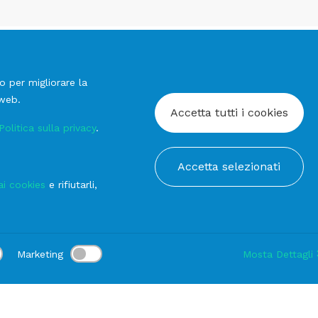
o per migliorare la
 web.
Accetta tutti i cookies
Politica sulla privacy
.
Accetta selezionati
ai cookies
e rifiutarli,
FIERE
Noleggio
Marketing
Mosta Dettagli
attrezzatura da sala:
eleganza e praticità
per eventi