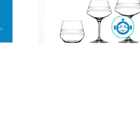
ia
Infinito
Infinito