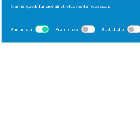
tranne quelli funzionali strettamente necessari.
Funzionali
Preferenze
Statistiche
LINEE
Scopri le altre
Salino/Pepino
linee
Salino/Pepino