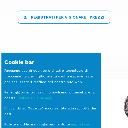
REGISTRATI PER VISIONARE I PREZZI
Cookie bar
SCOPRI LE ALTRE LINEE
Facciamo uso di cookies e di altre tecnologie di
tracciamento per migliorare la vostra esperienza e
per analizzare il traffico del nostro sito web.
Per maggiori informazioni vi invitiamo a consultare la
nostra
Politica sulla privacy
.
Cliccando su "Accetta" acconsentite alla raccolta dei
dati.
Potete modificare in ogni momento le
impostazioni