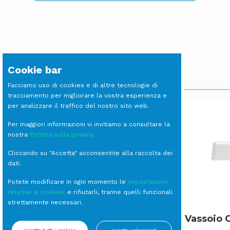
Cookie bar
SCOPRI LE ALTRE LINEE
Facciamo uso di cookies e di altre tecnologie di
tracciamento per migliorare la vostra esperienza e
per analizzare il traffico del nostro sito web.
Per maggiori informazioni vi invitiamo a consultare la
nostra
Politica sulla privacy
.
Cliccando su "Accetta" acconsentite alla raccolta dei
dati.
Potete modificare in ogni momento le
impostazioni
relative ai cookies
e rifiutarli, tranne quelli funzionali
strettamente necessari.
Gastronorm Melamina
Vassoio 