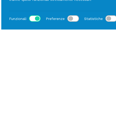
Funzionali
Preferenze
Statistiche
Sede di Milano
Sede di Geno
Via Montello, 20, 20021 Baranzate
Via Sardorella