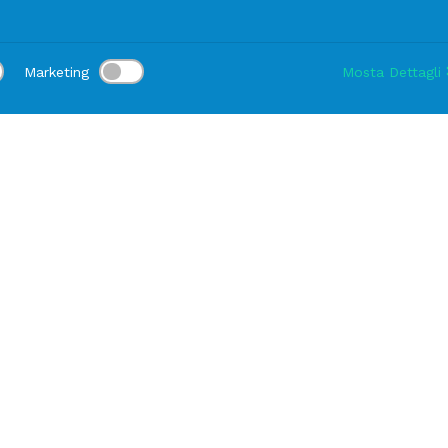
Marketing
Mosta Dettagli
va (Genova)
Sede di Fiorano Modenese
(Modena)
, 47 R, 16162 Genova