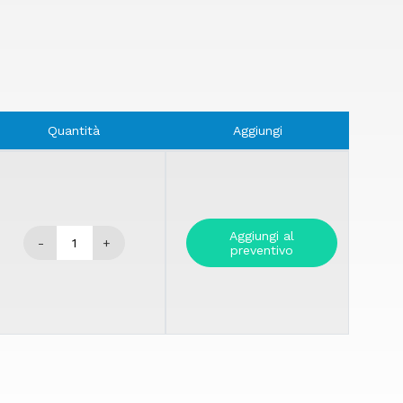
Quantità
Aggiungi
Aggiungi al
-
+
preventivo