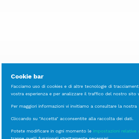
Cookie bar
Facciamo uso di cookies e di altre tecnologie di tracciament
vostra esperienza e per analizzare il traffico del nostro sito
LINEE
Per maggiori informazioni vi invitiamo a consultare la nostra
Scopri le altre
Cravatta Nera
Cliccando su "Accetta" acconsentite alla raccolta dei dati.
linee
Potete modificare in ogni momento le
impostazioni relative 
Cravatta Nera
tranne quelli funzionali strettamente necessari.