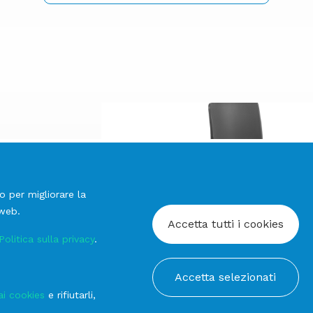
o per migliorare la
 web.
Accetta tutti i cookies
Politica sulla privacy
.
prev
Denver
Accetta selezionati
next
ai cookies
e rifiutarli,