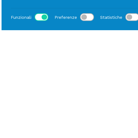
Funzionali
Preferenze
Statistiche
LINEE
Scopri le altre
Ceramica Bianca
linee
Ceramica Bianca