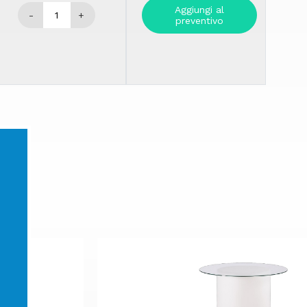
Aggiungi al
-
+
preventivo