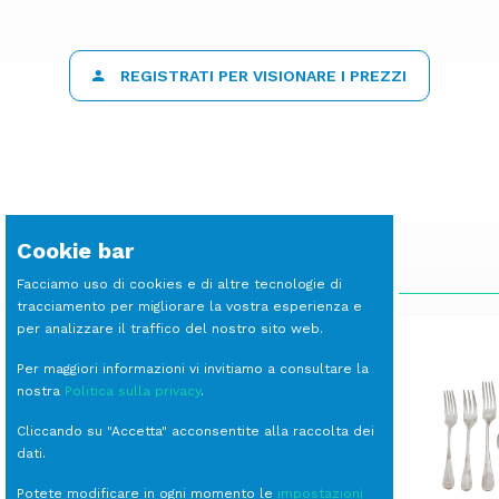
REGISTRATI PER VISIONARE I PREZZI
Cookie bar
SCOPRI LE ALTRE LINEE
Facciamo uso di cookies e di altre tecnologie di
tracciamento per migliorare la vostra esperienza e
per analizzare il traffico del nostro sito web.
Per maggiori informazioni vi invitiamo a consultare la
nostra
Politica sulla privacy
.
Cliccando su "Accetta" acconsentite alla raccolta dei
dati.
Potete modificare in ogni momento le
impostazioni