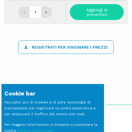
Aggiungi al
-
+
preventivo
REGISTRATI PER VISIONARE I PREZZI
Cookie bar
SCOPRI LE ALTRE LINEE
Facciamo uso di cookies e di altre tecnologie di
tracciamento per migliorare la vostra esperienza e
per analizzare il traffico del nostro sito web.
Per maggiori informazioni vi invitiamo a consultare la
nostra
Politica sulla privacy
.