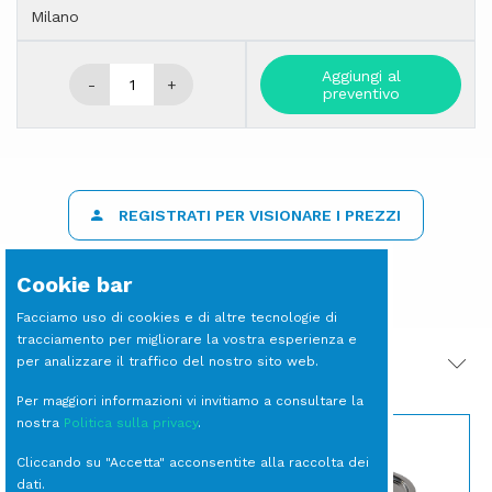
Milano
Aggiungi al
-
+
preventivo
REGISTRATI PER VISIONARE I PREZZI
Cookie bar
Facciamo uso di cookies e di altre tecnologie di
tracciamento per migliorare la vostra esperienza e
per analizzare il traffico del nostro sito web.
PRODOTTI CORRELATI
Per maggiori informazioni vi invitiamo a consultare la
nostra
Politica sulla privacy
.
Cliccando su "Accetta" acconsentite alla raccolta dei
dati.