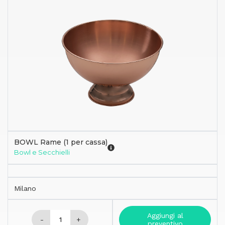
BOWL Rame (1 per cassa)
Bowl e Secchielli
Milano
Aggiungi al
-
+
preventivo