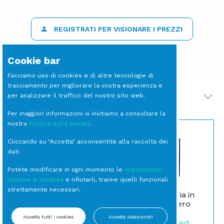
REGISTRATI PER VISIONARE I PREZZI
Cookie bar
Facciamo uso di cookies e di altre tecnologie di
tracciamento per migliorare la vostra esperienza e
per analizzare il traffico del nostro sito web.
PRODOTTI CORRELATI
Per maggiori informazioni vi invitiamo a consultare la
nostra
Politica sulla privacy
.
Cliccando su "Accetta" acconsentite alla raccolta dei
dati.
Potete modificare in ogni momento le
impostazioni
relative ai cookies
e rifiutarli, tranne quelli funzionali
strettamente necessari.
TAVOLO Mangia in
BOWL Argento (1 per
Piedi Tower Nero
cassa)
(Ignifugato)
Accetta tutti i cookies
Accetta selezionati
Bowl e Secchielli
Tavoli Mangia in Piedi