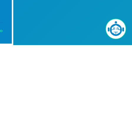
Info
-
+
tronorm
 Milano