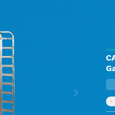
Carrel
C
Ga
Next
-