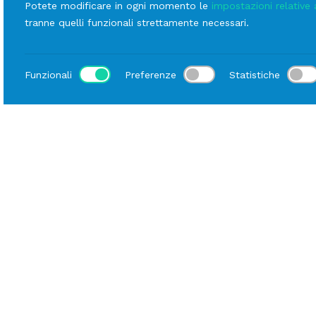
Potete modificare in ogni momento le
impostazioni relative 
tranne quelli funzionali strettamente necessari.
Funzionali
Preferenze
Statistiche
Luogo
Home
Catalogo
Cucina
Noleggio Attrezzatura
Descrizione
Scheda tecnica
Carrello professionale in acciaio inox, pratico e
robusto, ideale per il servizio catering. Può
contenere fino a 10 gastronorm 1/1 (h 2,4 – 6,5