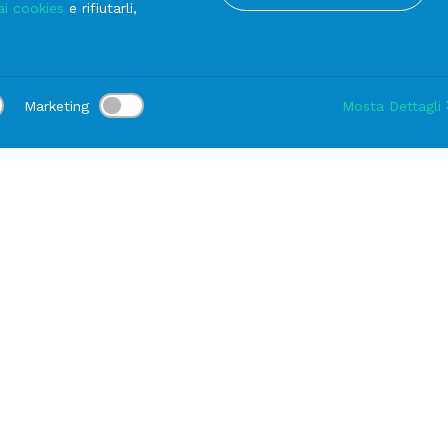
ai cookies
e rifiutarli,
Marketing
Mosta Dettagli
:
Consegna:
-
Durata noleggio:
1-3 gg
Modifica
Carrelli
CARRELLO Porta Gastronorm 10 Griglie
PRODOTTI DELLA STESSA LINEA
CARRELLO Porta Gas
20 Griglie
Magazzino: