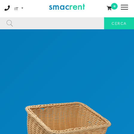
0
CERCA