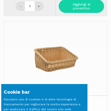
Aggiungi al
-
+
preventivo
Cookie bar
Facciamo uso di cookies e di altre tecnologie di
CESTINO Pane Vimini cm 40x30
tracciamento per migliorare la vostra esperienza e
Cestini e Coppe
per analizzare il traffico del nostro sito web.