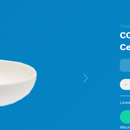
Coppe
C
Ce
Next
-
Linea
Misur