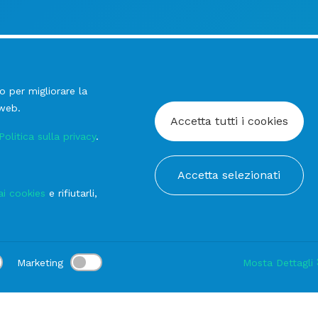
o per migliorare la
 web.
Accetta tutti i cookies
Politica sulla privacy
.
Accetta selezionati
ai cookies
e rifiutarli,
Marketing
Mosta Dettagli
:
Consegna:
-
Durata noleggio:
1-3 gg
Modifica