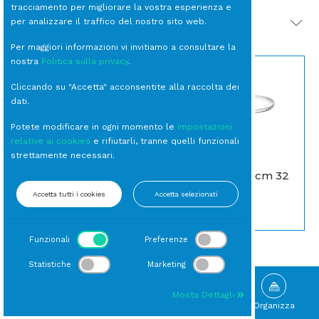
tracciamento per migliorare la vostra esperienza e
per analizzare il traffico del nostro sito web.
PRODOTTI CORRELATI
Per maggiori informazioni vi invitiamo a consultare la
nostra
Politica sulla privacy
.
Cliccando su "Accetta" acconsentite alla raccolta dei
dati.
Potete modificare in ogni momento le
impostazioni
relative ai cookies
e rifiutarli, tranne quelli funzionali
strettamente necessari.
VASSOIO Argento
Rettangolare cm
ALZATA Vetro cm 32
47x36
Alzate
Accetta tutti i cookies
Accetta selezionati
Vassoi
Funzionali
Preferenze
Statistiche
Marketing
Mosta Dettagli
Sfoglia
Gallery
Novità
Organizza