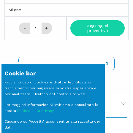
Milano
Aggiungi al
-
+
preventivo
REGISTRATI PER VISIONARE I PREZZI
Cookie bar
Facciamo uso di cookies e di altre tecnologie di
tracciamento per migliorare la vostra esperienza e
per analizzare il traffico del nostro sito web.
PRODOTTI CORRELATI
Per maggiori informazioni vi invitiamo a consultare la
nostra
Politica sulla privacy
.
Cliccando su "Accetta" acconsentite alla raccolta dei
dati.