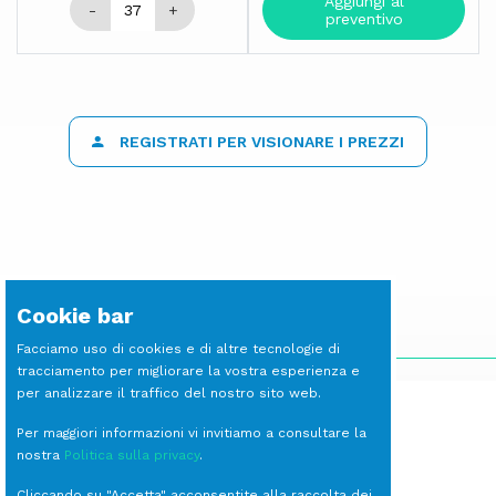
Aggiungi al
-
+
preventivo
REGISTRATI PER VISIONARE I PREZZI
Cookie bar
SCOPRI LE ALTRE LINEE
Facciamo uso di cookies e di altre tecnologie di
tracciamento per migliorare la vostra esperienza e
per analizzare il traffico del nostro sito web.
Per maggiori informazioni vi invitiamo a consultare la
nostra
Politica sulla privacy
.
Cliccando su "Accetta" acconsentite alla raccolta dei