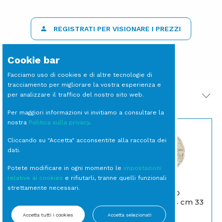
REGISTRATI PER VISIONARE I PREZZI
Cookie bar
Facciamo uso di cookies e di altre tecnologie di
tracciamento per migliorare la vostra esperienza e
per analizzare il traffico del nostro sito web.
PRODOTTI CORRELATI
Per maggiori informazioni vi invitiamo a consultare la
nostra
Politica sulla privacy
.
Cliccando su "Accetta" acconsentite alla raccolta dei
dati.
Potete modificare in ogni momento le
impostazioni
relative ai cookies
e rifiutarli, tranne quelli funzionali
strettamente necessari.
SOTTOPIATTO
PIATTO Fondo Stella
Golden Leaves cm 33
cm 24 (35 per cassa)
(10 per cassa)
Accetta tutti i cookies
Accetta selezionati
Fondo
Sottopiatti