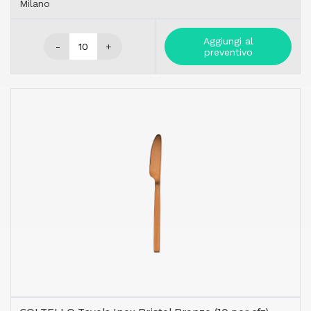
Milano
Aggiungi al
-
+
preventivo