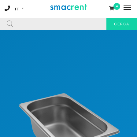
0
CERCA