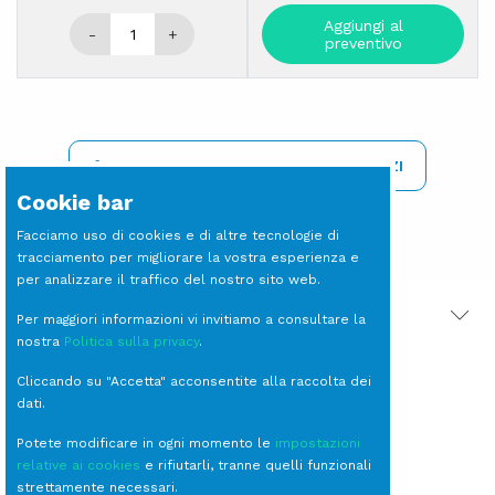
Aggiungi al
-
+
preventivo
REGISTRATI PER VISIONARE I PREZZI
Cookie bar
Facciamo uso di cookies e di altre tecnologie di
tracciamento per migliorare la vostra esperienza e
per analizzare il traffico del nostro sito web.
PRODOTTI CORRELATI
Per maggiori informazioni vi invitiamo a consultare la
nostra
Politica sulla privacy
.
Cliccando su "Accetta" acconsentite alla raccolta dei
dati.
Potete modificare in ogni momento le
impostazioni
relative ai cookies
e rifiutarli, tranne quelli funzionali
strettamente necessari.