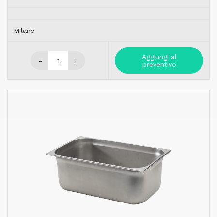
Milano
Aggiungi al
-
+
preventivo