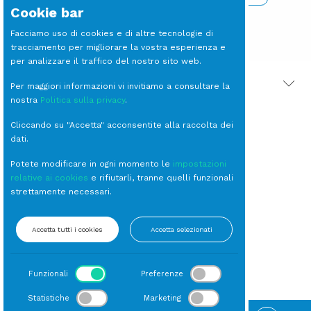
Cookie bar
Facciamo uso di cookies e di altre tecnologie di
tracciamento per migliorare la vostra esperienza e
per analizzare il traffico del nostro sito web.
PRODOTTI CORRELATI
Per maggiori informazioni vi invitiamo a consultare la
nostra
Politica sulla privacy
.
Cliccando su "Accetta" acconsentite alla raccolta dei
dati.
Potete modificare in ogni momento le
impostazioni
relative ai cookies
e rifiutarli, tranne quelli funzionali
strettamente necessari.
SOTTOCOLLO per
Accetta tutti i cookies
Accetta selezionati
Giacca Coreana
Divise Personale
Funzionali
Preferenze
Statistiche
Marketing