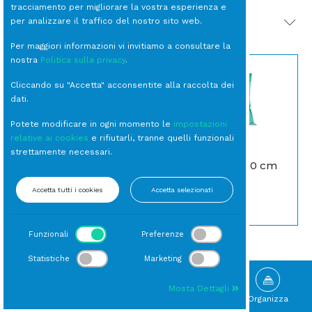
tracciamento per migliorare la vostra esperienza e
per analizzare il traffico del nostro sito web.
PRODOTTI CORRELATI
Per maggiori informazioni vi invitiamo a consultare la
nostra
Politica sulla privacy
.
Cliccando su "Accetta" acconsentite alla raccolta dei
dati.
Potete modificare in ogni momento le
impostazioni
relative ai cookies
e rifiutarli, tranne quelli funzionali
strettamente necessari.
CUSCINO 50x50 cm
CUSCINO 50x50 cm
Bianco
Tiffany
Accetta tutti i cookies
Accetta selezionati
Cuscini
Cuscini
Funzionali
Preferenze
Statistiche
Marketing
Mosta Dettagli
Sfoglia
Gallery
Novità
Organizza