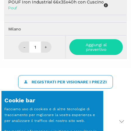
POUF Iron Industrial 66x35x40h con Cuscino
Pouf
Milano
Aggiungi al
-
+
preventivo
REGISTRATI PER VISIONARE I PREZZI
Cookie bar
Facciamo uso di cookies e di altre tecnologie di
tracciamento per migliorare la vostra esperienza e
per analizzare il traffico del nostro sito web.
PRODOTTI CORRELATI