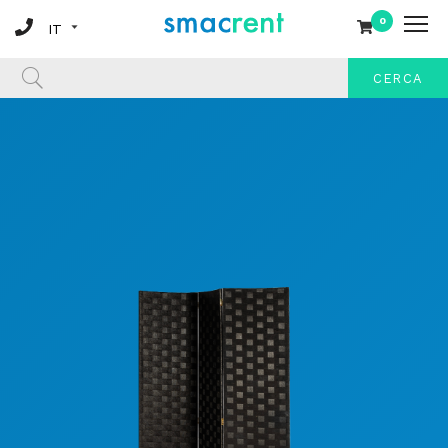
0
CERCA