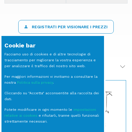
REGISTRATI PER VISIONARE I PREZZI
Cookie bar
Facciamo uso di cookies e di altre tecnologie di
tracciamento per migliorare la vostra esperienza e
per analizzare il traffico del nostro sito web.
PRODOTTI CORRELATI
Per maggiori informazioni vi invitiamo a consultare la
nostra
Politica sulla privacy
.
Cliccando su "Accetta" acconsentite alla raccolta dei
dati.
Potete modificare in ogni momento le
impostazioni
relative ai cookies
e rifiutarli, tranne quelli funzionali
strettamente necessari.
POLTRONA Infinity
STENDER Inox
Moka con braccioli e
(Grucce non