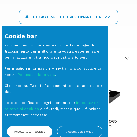
REGISTRATI PER VISIONARE I PREZZI
Cookie bar
Facciamo uso di cookies e di altre tecnologie di
tracciamento per migliorare la vostra esperienza e
per analizzare il traffico del nostro sito web.
PRODOTTI CORRELATI
Per maggiori informazioni vi invitiamo a consultare la
nostra
Politica sulla privacy
.
Cliccando su "Accetta" acconsentite alla raccolta dei
dati.
Potete modificare in ogni momento le
impostazioni
relative ai cookies
e rifiutarli, tranne quelli funzionali
strettamente necessari.
BICCHIERE Tumbler
VASSOIO Perspex
Nero (15 per cassa)
Nero cm 40x40
Accetta tutti i cookies
Accetta selezionati
Tumbler
Vassoi