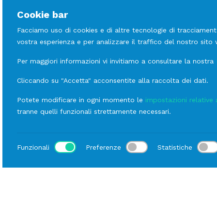
Cookie bar
Facciamo uso di cookies e di altre tecnologie di tracciament
vostra esperienza e per analizzare il traffico del nostro sito
Per maggiori informazioni vi invitiamo a consultare la nostra
Cliccando su "Accetta" acconsentite alla raccolta dei dati.
Potete modificare in ogni momento le
impostazioni relative 
tranne quelli funzionali strettamente necessari.
Funzionali
Preferenze
Statistiche
Luogo
Home
Catalogo
Mise En Place
Noleggio Piatti