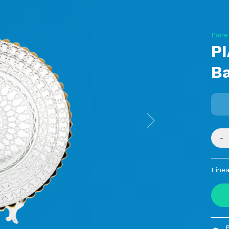
Pane
PI
Ba
Next
-
Linea