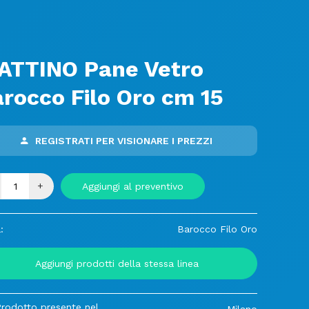
ATTINO Pane Vetro
rocco Filo Oro cm 15
REGISTRATI PER VISIONARE I PREZZI
+
Aggiungi al preventivo
:
Barocco Filo Oro
Aggiungi prodotti della stessa linea
Prodotto presente nel
Milano