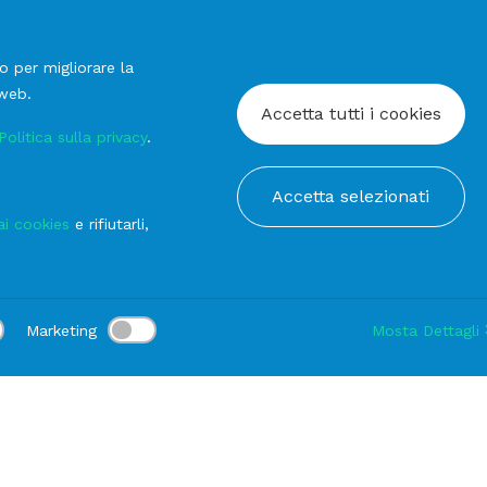
o per migliorare la
 web.
Accetta tutti i cookies
Politica sulla privacy
.
Accetta selezionati
ai cookies
e rifiutarli,
Marketing
Mosta Dettagli
:
Consegna:
-
Durata noleggio:
1-3 gg
Modifica
Pane
PIATTINO Pane Vetro Barocco Filo Oro cm 15