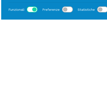
Funzionali
Preferenze
Statistiche
Luogo
Home
Catalogo
Mise En Place
Noleggio Piatti
Descrizione
Scheda tecnica
Il Piatto Fondo Bilbao si distingue per il design
asimmetrico e originale, che consente di
creare composizioni sempre diverse e di forte
impatto visivo. Realizzato in porcellana
bianca, è ideale per mise en place creative,
eventi contemporanei e tavole dal carattere