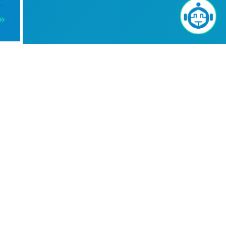
Info
 cm 23
-
+
ino:
cm 21,5
-
+
ino: