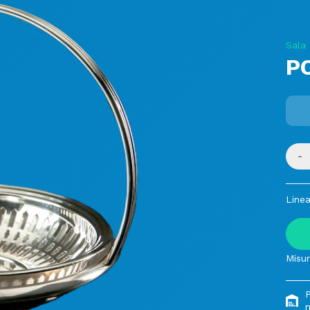
Sala
PO
-
Linea
Misur