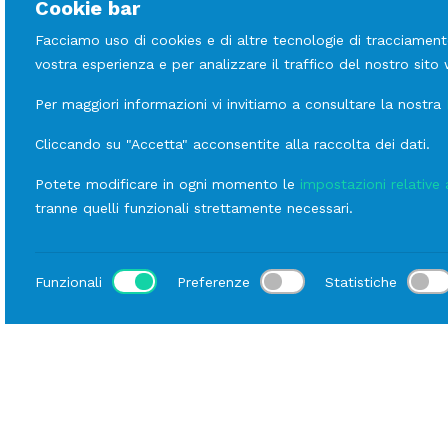
Cookie bar
Facciamo uso di cookies e di altre tecnologie di tracciament
vostra esperienza e per analizzare il traffico del nostro sito
Per maggiori informazioni vi invitiamo a consultare la nostra
Cliccando su "Accetta" acconsentite alla raccolta dei dati.
Potete modificare in ogni momento le
impostazioni relative 
tranne quelli funzionali strettamente necessari.
Funzionali
Preferenze
Statistiche
Luogo
Home
Catalogo
Buffet
Noleggio attrezzatura S