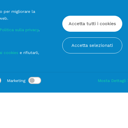
o per migliorare la
 web.
Accetta tutti i cookies
Politica sulla privacy
.
Accetta selezionati
ai cookies
e rifiutarli,
Marketing
Mosta Dettagli
:
Consegna:
-
Durata noleggio:
1-3 gg
Modifica
ala
Sala
PORTA Confetti Argento