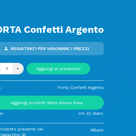
RTA Confetti Argento
REGISTRATI PER VISIONARE I PREZZI
+
Aggiungi al preventivo
:
Porta Confetti Argento
Aggiungi prodotti della stessa linea
e:
cm 22 diam.
Prodotto presente nel
Milano
magazzino di: