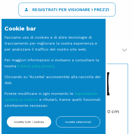
REGISTRATI PER VISIONARE I PREZZI
Cookie bar
Facciamo uso di cookies e di altre tecnologie di
tracciamento per migliorare la vostra esperienza e
per analizzare il traffico del nostro sito web.
PRODOTTI CORRELATI
Per maggiori informazioni vi invitiamo a consultare la
nostra
Politica sulla privacy
.
Cliccando su "Accetta" acconsentite alla raccolta dei
dati.
Potete modificare in ogni momento le
impostazioni
relative ai cookies
e rifiutarli, tranne quelli funzionali
strettamente necessari.
SNAKE by Slide
CUSCINO 50x50 cm
Design RGB a batteria
Nero
Accetta tutti i cookies
Accetta selezionati
Sedute
Cuscini