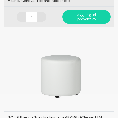
Milano, Genova, Fiorano Modenese
Aggiungi al
-
+
preventivo
POUF Bianco Tondo diam. cm 45X45h (Classe 1 IM