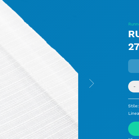
Runn
R
2
-
Next
Stile:
Linea