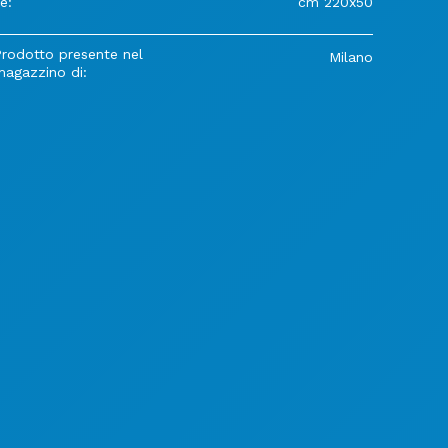
e:
cm 220x50
Prodotto presente nel
Milano
magazzino di: