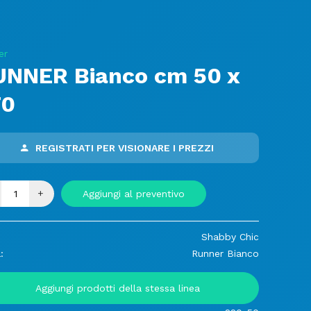
er
UNNER Bianco cm 50 x
70
REGISTRATI PER VISIONARE I PREZZI
+
Aggiungi al preventivo
Shabby Chic
:
Runner Bianco
Aggiungi prodotti della stessa linea