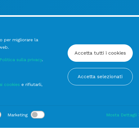
o per migliorare la
 web.
Accetta tutti i cookies
Politica sulla privacy
.
Accetta selezionati
ai cookies
e rifiutarli,
Marketing
Mosta Dettagli
:
Consegna:
-
Durata noleggio:
1-3 gg
Modifica